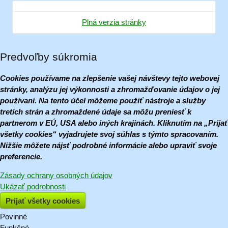
Plná verzia stránky
Predvoľby súkromia
Cookies používame na zlepšenie vašej návštevy tejto webovej
stránky, analýzu jej výkonnosti a zhromažďovanie údajov o jej
používaní. Na tento účel môžeme použiť nástroje a služby
tretích strán a zhromaždené údaje sa môžu preniesť k
partnerom v EÚ, USA alebo iných krajinách. Kliknutím na „Prijať
všetky cookies“ vyjadrujete svoj súhlas s týmto spracovaním.
Nižšie môžete nájsť podrobné informácie alebo upraviť svoje
preferencie.
Zásady ochrany osobných údajov
Ukázať podrobnosti
Prijať všetky cookies
Povinné
Naša
Funkčné