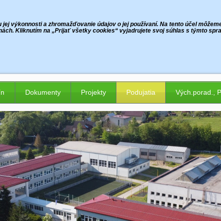
jej výkonnosti a zhromažďovanie údajov o jej používaní. Na tento účel môžeme p
ách. Kliknutím na „Prijať všetky cookies“ vyjadrujete svoj súhlas s týmto sp
ín
Dokumenty
Projekty
Podujatia
Vých.porad., 