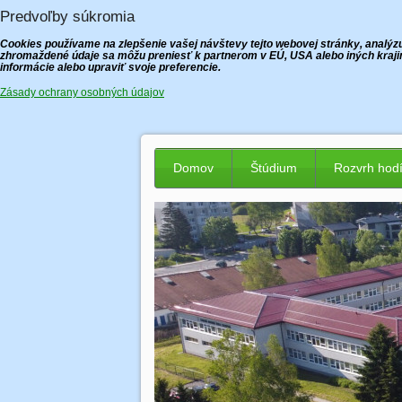
Predvoľby súkromia
Cookies používame na zlepšenie vašej návštevy tejto webovej stránky, analýzu 
zhromaždené údaje sa môžu preniesť k partnerom v EÚ, USA alebo iných krajin
informácie alebo upraviť svoje preferencie.
Zásady ochrany osobných údajov
Domov
Štúdium
Rozvrh hod