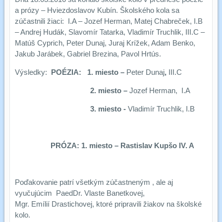
a prózy – Hviezdoslavov Kubín. Školského kola sa
zúčastnili žiaci: I.A – Jozef Herman, Matej Chabreček, I.B
– Andrej Hudák, Slavomír Tatarka, Vladimír Truchlik, III.C –
Matúš Cyprich, Peter Dunaj, Juraj Krížek, Adam Benko,
Jakub Jarábek, Gabriel Brezina, Pavol Hrtús.
Výsledky:
POÉZIA:
1. miesto –
Peter Dunaj
,
III.C
2. miesto –
Jozef Herman, I.A
3. miesto -
Vladimír Truchlik, I.B
PRÓZA: 1. miesto – Rastislav Kupšo IV. A
Poďakovanie patrí všetkým zúčastneným , ale aj
vyučujúcim PaedDr. Vlaste Banetkovej,
Mgr. Emílií Drastichovej, ktoré pripravili žiakov na školské
kolo.