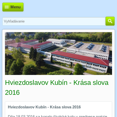
Menu
Hviezdoslavov Kubín - Krása slova
2016
Hviezdoslavov Kubín - Krása slova 2016
Dňa 18.03.2016 sa konalo školské kolo v prednese poézie