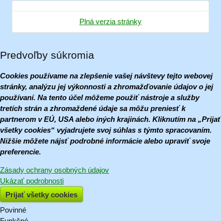
Plná verzia stránky
Predvoľby súkromia
Cookies používame na zlepšenie vašej návštevy tejto webovej
stránky, analýzu jej výkonnosti a zhromažďovanie údajov o jej
používaní. Na tento účel môžeme použiť nástroje a služby
tretích strán a zhromaždené údaje sa môžu preniesť k
partnerom v EÚ, USA alebo iných krajinách. Kliknutím na „Prijať
všetky cookies“ vyjadrujete svoj súhlas s týmto spracovaním.
Nižšie môžete nájsť podrobné informácie alebo upraviť svoje
preferencie.
Zásady ochrany osobných údajov
Ukázať podrobnosti
Prijať všetky cookies
Povinné
Naša
Funkčné