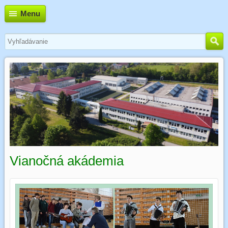
Menu
Vianočná akádemia