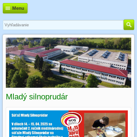
Menu
Mladý silnoprudár