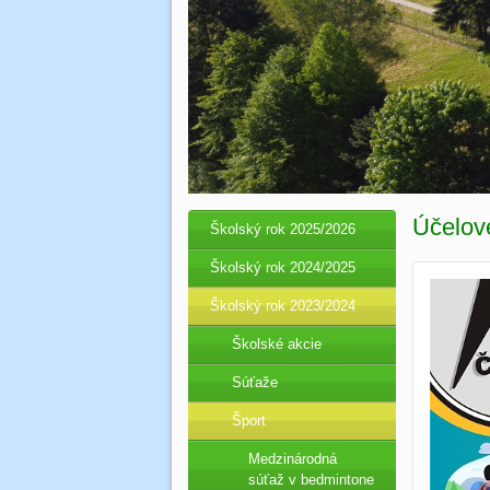
Účelov
Školský rok 2025/2026
Školský rok 2024/2025
Školský rok 2023/2024
Školské akcie
Súťaže
Šport
Medzinárodná
súťaž v bedmintone