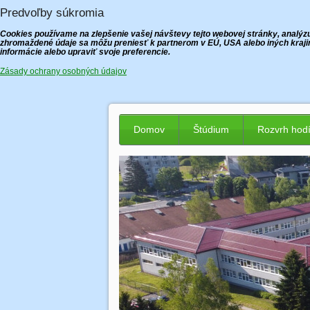
Predvoľby súkromia
Cookies používame na zlepšenie vašej návštevy tejto webovej stránky, analýzu 
zhromaždené údaje sa môžu preniesť k partnerom v EÚ, USA alebo iných krajin
informácie alebo upraviť svoje preferencie.
Zásady ochrany osobných údajov
Domov
Štúdium
Rozvrh hod