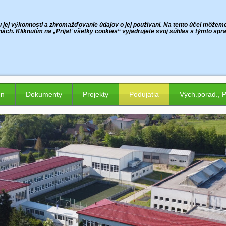
jej výkonnosti a zhromažďovanie údajov o jej používaní. Na tento účel môžeme p
ách. Kliknutím na „Prijať všetky cookies“ vyjadrujete svoj súhlas s týmto sp
ín
Dokumenty
Projekty
Podujatia
Vých.porad., 