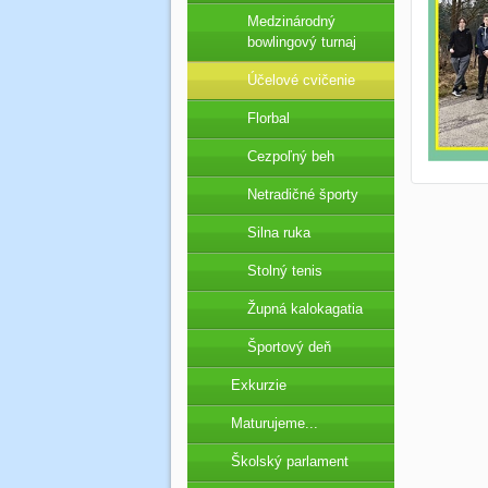
Medzinárodný
bowlingový turnaj
Účelové cvičenie
Florbal
Cezpoľný beh
Netradičné športy
Silna ruka
Stolný tenis
Župná kalokagatia
Športový deň
Exkurzie
Maturujeme...
Školský parlament