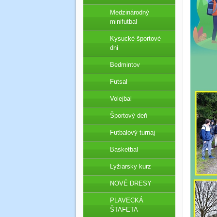
Medzinárodný
minifutbal
Kysucké športové
dni
Bedmintov
Futsal
Volejbal
Športový deň
Futbalový turnaj
Basketbal
Lyžiarsky kurz
NOVÉ DRESY
PLAVECKÁ
ŠTAFETA