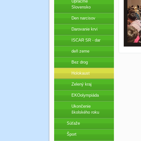
Upracme
Slovensko
Den narcisov
Darovanie krvi
ISCAR SR - dar
deň zeme
Bez drog
Holokaust
Zelený kraj
EKOolympiáda
Ukončenie
školského roku
Súťaže
Šport