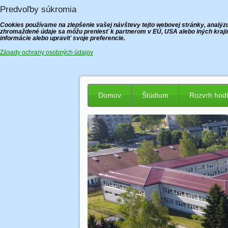
Predvoľby súkromia
Cookies používame na zlepšenie vašej návštevy tejto webovej stránky, analýzu 
zhromaždené údaje sa môžu preniesť k partnerom v EÚ, USA alebo iných krajin
informácie alebo upraviť svoje preferencie.
Zásady ochrany osobných údajov
Domov
Štúdium
Rozvrh hod