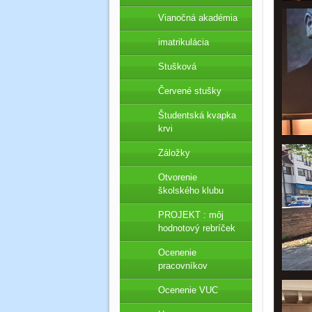
Vianočná akadémia
imatrikulácia
Stušková
Červené stušky
Študentská kvapka
krvi
Záložky
Otvorenie
školského klubu
PROJEKT : môj
hodnotový rebríček
Ocenenie
pracovníkov
Ocenenie VUC