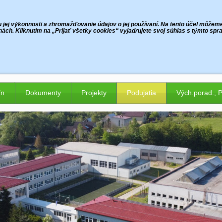
jej výkonnosti a zhromažďovanie údajov o jej používaní. Na tento účel môžeme p
ách. Kliknutím na „Prijať všetky cookies“ vyjadrujete svoj súhlas s týmto sp
ín
Dokumenty
Projekty
Podujatia
Vých.porad., 