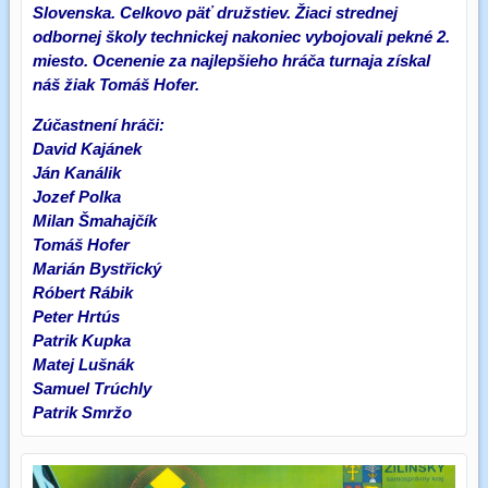
Slovenska. Celkovo päť družstiev. Žiaci strednej
odbornej školy technickej nakoniec vybojovali pekné 2.
miesto. Ocenenie za najlepšieho hráča turnaja získal
náš žiak Tomáš Hofer.
Zúčastnení hráči:
David Kajánek
Ján Kanálik
Jozef Polka
Milan Šmahajčík
Tomáš Hofer
Marián Bystřický
Róbert Rábik
Peter Hrtús
Patrik Kupka
Matej Lušnák
Samuel Trúchly
Patrik Smržo