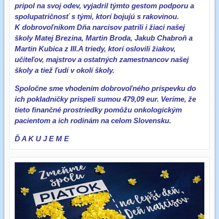
pripol na svoj odev, vyjadril týmto gestom podporu a
spolupatričnosť s tými, ktorí bojujú s rakovinou.
K dobrovoľníkom Dňa narcisov patrili i žiaci našej
školy Matej Brezina, Martin Broda, Jakub Chabroň a
Martin Kubica z III.A triedy, ktorí oslovili žiakov,
učiteľov, majstrov a ostatných zamestnancov našej
školy a tiež ľudí v okolí školy.
Spoločne sme vhodením dobrovoľného príspevku do
ich pokladničky prispeli sumou 479,09 eur. Veríme, že
tieto finančné prostriedky pomôžu onkologickým
pacientom a ich rodinám na celom Slovensku.
Ď A K U J E M E