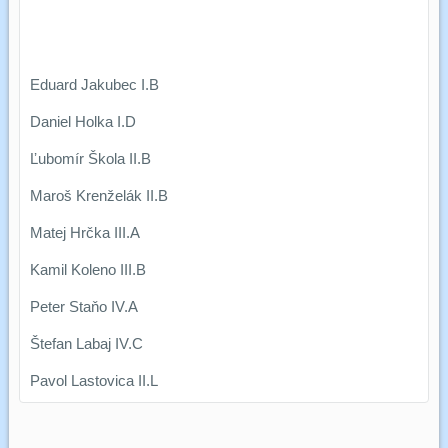
Eduard Jakubec I.B
Daniel Holka I.D
Ľubomír Škola II.B
Maroš Krenželák II.B
Matej Hrčka III.A
Kamil Koleno III.B
Peter Staňo IV.A
Štefan Labaj IV.C
Pavol Lastovica II.L