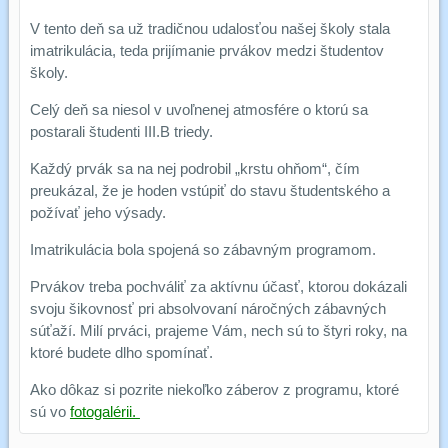
V tento deň sa už tradičnou udalosťou našej školy stala
imatrikulácia, teda prijímanie prvákov medzi študentov
školy.
Celý deň sa niesol v uvoľnenej atmosfére o ktorú sa
postarali študenti III.B triedy.
Každý prvák sa na nej podrobil „krstu ohňom“, čím
preukázal, že je hoden vstúpiť do stavu študentského a
požívať jeho výsady.
Imatrikulácia bola spojená so zábavným programom.
Prvákov treba pochváliť za aktívnu účasť, ktorou dokázali
svoju šikovnosť pri absolvovaní náročných zábavných
súťaží. Milí prváci, prajeme Vám, nech sú to štyri roky, na
ktoré budete dlho spomínať.
Ako dôkaz si pozrite niekoľko záberov z programu, ktoré
sú vo
fotogalérii.