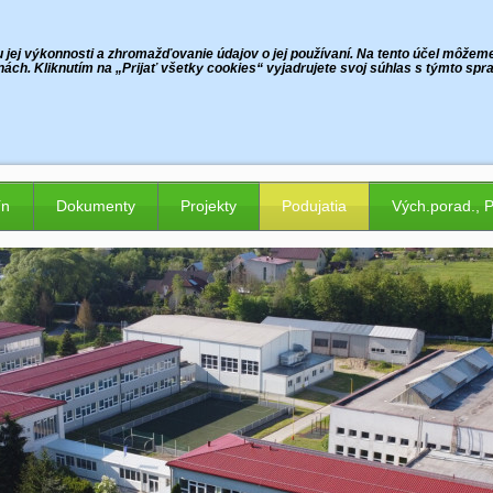
jej výkonnosti a zhromažďovanie údajov o jej používaní. Na tento účel môžeme p
ách. Kliknutím na „Prijať všetky cookies“ vyjadrujete svoj súhlas s týmto sp
ín
Dokumenty
Projekty
Podujatia
Vých.porad., 