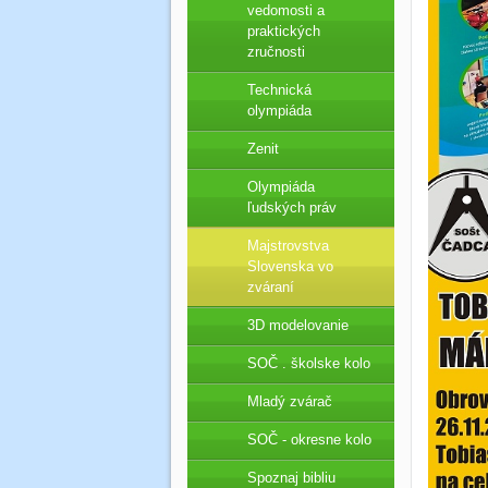
vedomosti a
praktických
zručnosti
Technická
olympiáda
Zenit
Olympiáda
ľudských práv
Majstrovstva
Slovenska vo
zváraní
3D modelovanie
SOČ . školske kolo
Mladý zvárač
SOČ - okresne kolo
Spoznaj bibliu