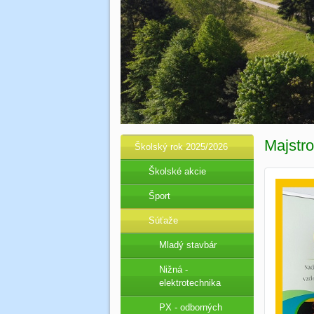
Majstr
Školský rok 2025/2026
Školské akcie
Šport
Súťaže
Mladý stavbár
Nižná -
elektrotechnika
PX - odborných