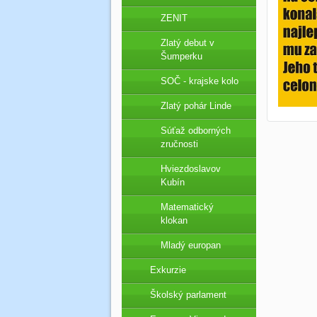
ZENIT
Zlatý debut v
Šumperku
SOČ - krajske kolo
Zlatý pohár Linde
Súťaž odborných
zručnosti
Hviezdoslavov
Kubín
Matematický
klokan
Mladý europan
Exkurzie
Školský parlament