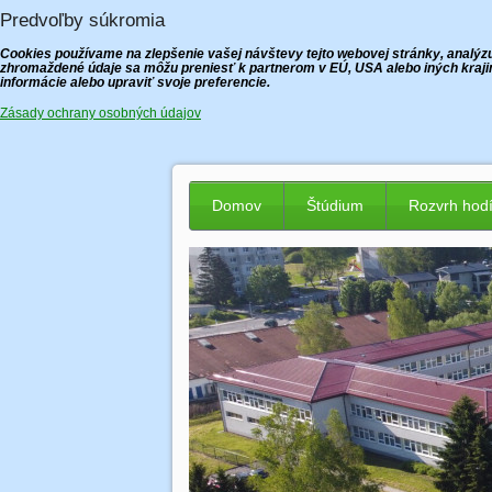
Predvoľby súkromia
Cookies používame na zlepšenie vašej návštevy tejto webovej stránky, analýzu 
zhromaždené údaje sa môžu preniesť k partnerom v EÚ, USA alebo iných krajin
informácie alebo upraviť svoje preferencie.
Zásady ochrany osobných údajov
Domov
Štúdium
Rozvrh hod