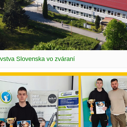
ovstva Slovenska vo zváraní