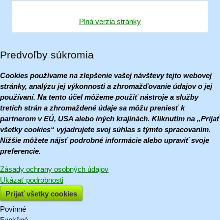
Plná verzia stránky
Predvoľby súkromia
Cookies používame na zlepšenie vašej návštevy tejto webovej
stránky, analýzu jej výkonnosti a zhromažďovanie údajov o jej
používaní. Na tento účel môžeme použiť nástroje a služby
tretích strán a zhromaždené údaje sa môžu preniesť k
partnerom v EÚ, USA alebo iných krajinách. Kliknutím na „Prijať
všetky cookies“ vyjadrujete svoj súhlas s týmto spracovaním.
Nižšie môžete nájsť podrobné informácie alebo upraviť svoje
preferencie.
Zásady ochrany osobných údajov
Ukázať podrobnosti
Prijať všetky cookies
Povinné
Naša
Funkčné