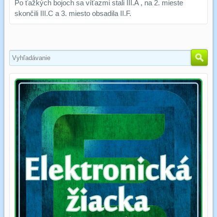
Po ťažkých bojoch sa víťazmi stali III.A , na 2. mieste
skončili III.C a 3. miesto obsadila II.F.