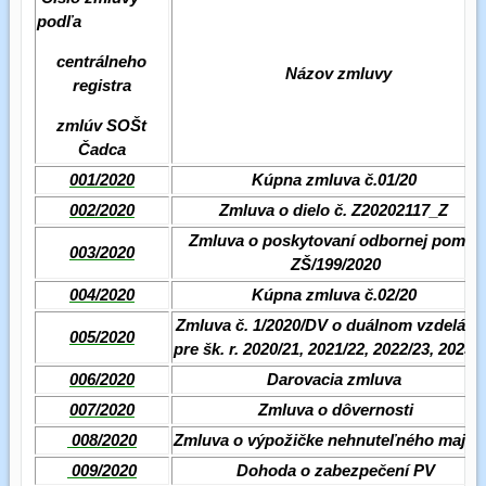
podľa
centrálneho
Názov zmluvy
registra
zmlúv SOŠt
Čadca
001/2020
Kúpna zmluva č.01/20
002/2020
Zmluva o dielo č. Z20202117_Z
Zmluva o poskytovaní odbornej pomoc
003/2020
ZŠ/199/2020
004/2020
Kúpna zmluva č.02/20
Zmluva č. 1/2020/DV o duálnom vzdeláva
005/2020
pre šk. r. 2020/21, 2021/22, 2022/23, 2023/
006/2020
Darovacia zmluva
007/2020
Zmluva o dôvernosti
008/2020
Zmluva o výpožičke nehnuteľného majet
009/2020
Dohoda o zabezpečení PV