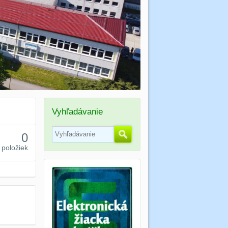
Vyhľadávanie
Hľadať
0
položiek