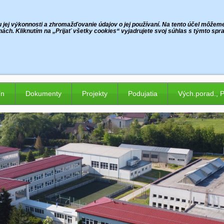
jej výkonnosti a zhromažďovanie údajov o jej používaní. Na tento účel môžeme p
ách. Kliknutím na „Prijať všetky cookies“ vyjadrujete svoj súhlas s týmto sp
ín
Dokumenty
Projekty
Podujatia
Vých.porad., 