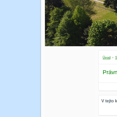
Úvod
S
Práv