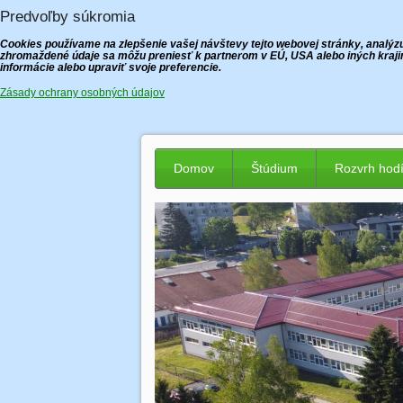
Predvoľby súkromia
Cookies používame na zlepšenie vašej návštevy tejto webovej stránky, analýzu 
zhromaždené údaje sa môžu preniesť k partnerom v EÚ, USA alebo iných krajin
informácie alebo upraviť svoje preferencie.
Zásady ochrany osobných údajov
Domov
Štúdium
Rozvrh hod