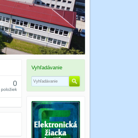
Vyhľadávanie
Hľadať
0
položiek