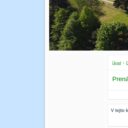
Úvod
Prená