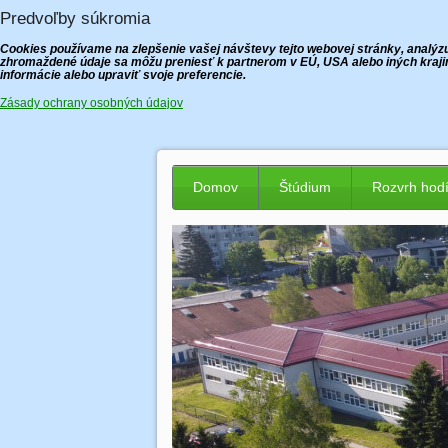
Predvoľby súkromia
Cookies používame na zlepšenie vašej návštevy tejto webovej stránky, analýzu 
zhromaždené údaje sa môžu preniesť k partnerom v EÚ, USA alebo iných krajin
informácie alebo upraviť svoje preferencie.
Zásady ochrany osobných údajov
Domov
Štúdium
Rozvrh hod