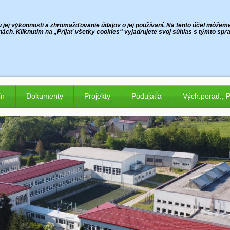
jej výkonnosti a zhromažďovanie údajov o jej používaní. Na tento účel môžeme p
ách. Kliknutím na „Prijať všetky cookies“ vyjadrujete svoj súhlas s týmto sp
ín
Dokumenty
Projekty
Podujatia
Vých.porad., 