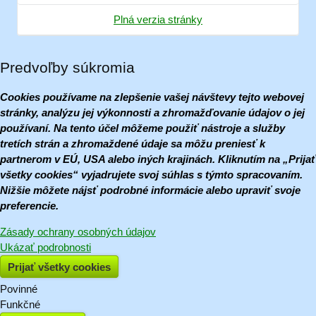
Plná verzia stránky
Predvoľby súkromia
Cookies používame na zlepšenie vašej návštevy tejto webovej
stránky, analýzu jej výkonnosti a zhromažďovanie údajov o jej
používaní. Na tento účel môžeme použiť nástroje a služby
tretích strán a zhromaždené údaje sa môžu preniesť k
partnerom v EÚ, USA alebo iných krajinách. Kliknutím na „Prijať
všetky cookies“ vyjadrujete svoj súhlas s týmto spracovaním.
Nižšie môžete nájsť podrobné informácie alebo upraviť svoje
preferencie.
Zásady ochrany osobných údajov
Ukázať podrobnosti
Prijať všetky cookies
Povinné
Naša
Funkčné